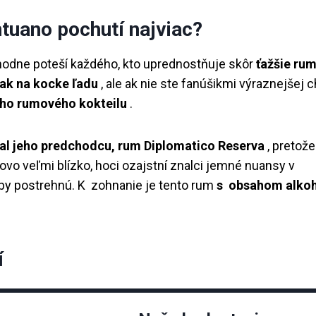
tuano pochutí najviac?
hodne poteší každého, kto uprednostňuje skôr
ťažšie ru
ak na kocke ľadu
, ale ak nie ste fanúšikmi výraznejšej c
ého rumového kokteilu
.
al jeho predchodcu, rum Diplomatico Reserva
, pretože
o veľmi blízko, hoci ozajstní znalci jemné nuansy v
y postrehnú. K zohnanie je tento rum
s
obsahom alko
í