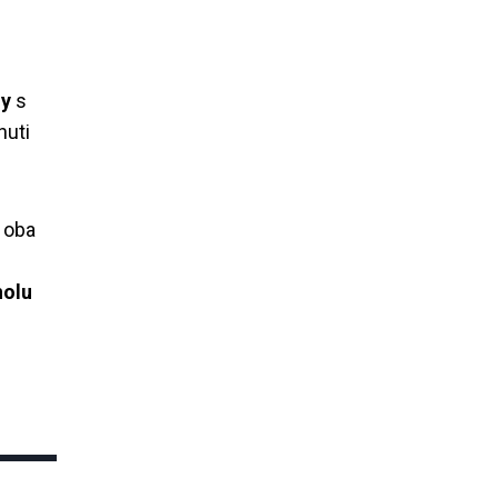
my
s
huti
 oba
holu