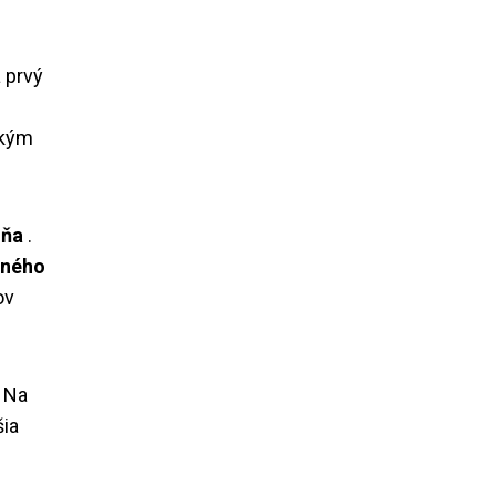
 prvý
tkým
ôňa
.
eného
ov
. Na
šia