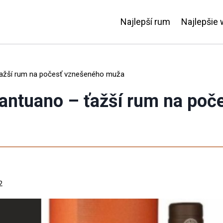
Najlepší rum
Najlepšie 
ťažší rum na počesť vznešeného muža
antuano – ťažší rum na poč
2