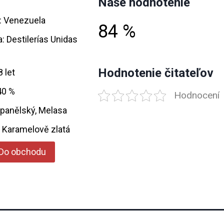
Naše hodnotenie
 Venezuela
84 %
a: Destilerías Unidas
Hodnotenie čitateľov
8 let
40 %
Hodnocení
Španělský, Melasa
: Karamelově zlatá
Do obchodu