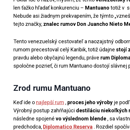
len ťažko hľadať konkurenciu –
Mantuano
totiž v 
Nebude asi žiadnym prekvapením, že týmto „vzne
tejto značky,
znalec rumov Don Juancho Nieto M
Tento venezuelský cestovateľ a naozajstný odborn
rumom precestoval celý Karibik, totiž údajne
stojí
pravdu alebo obyčajnú legendu, práve
rum Diploma
spoločne pozrieť, či rum Mantuano dostojí slávnej 
Zrod rumu Mantuano
Keď ide o
najlepší rum
,
proces jeho výroby
je podľ
Výrobný postup zahŕňajúci
destiláciu niekoľkých
následne spojené
vo výslednom blende
, sa vlast
predchodca,
Diplomatico Reserva
. Rozdiel spočí