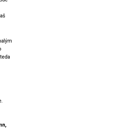
iaš
onalým
o
teda
e.
mn,