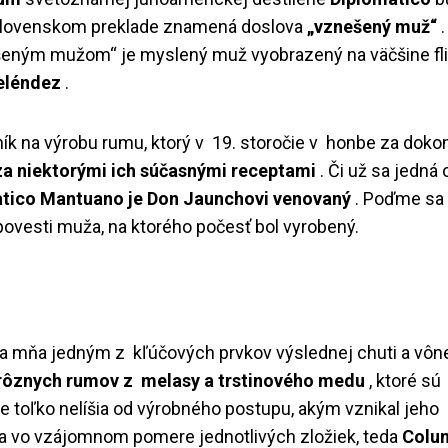
slovenskom preklade znamená doslova
„vznešený muž“
.
šeným mužom“ je myslený muž vyobrazený na väčšine fl
eléndez
.
ík na výrobu rumu, ktorý v 19. storočie v honbe za dok
 za niektorými ich súčasnými receptami
. Či už sa jedná 
tico Mantuano je Don Jaunchovi venovaný
. Poďme sa 
povesti muža, na ktorého počesť bol vyrobený.
a mňa jedným z kľúčových prvkov výslednej chuti a vôn
 rôznych rumov z
melasy a trstinového medu
, ktoré sú
ne toľko nelíšia od výrobného postupu, akým vznikal jeho
va vo vzájomnom pomere jednotlivých zložiek, teda
Colu