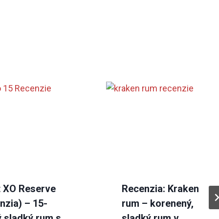
t XO Reserve
Recenzia: Kraken
nzia) – 15-
rum – korenený,
 sladký rum s
sladký rum v