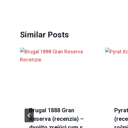
Similar Posts
Brugal 1888 Gran
Pyra
Reserva (recenzia) –
(rece
dvojito zrejúci rum s
ročný