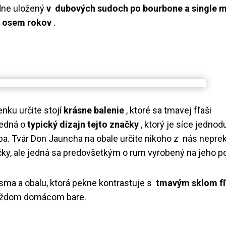
edne uložený
v
dubových sudoch po bourbone a single m
m osem rokov
.
nku určite stojí
krásne balenie
, ktoré sa tmavej fľaši
jedná o
typický dizajn tejto značky
, ktorý je síce jednod
. Tvár Don Jauncha na obale určite nikoho z nás neprek
ky, ale jedná sa predovšetkým o rum vyrobený na jeho p
sma a obalu, ktorá pekne kontrastuje s
tmavým sklom f
každom domácom bare.