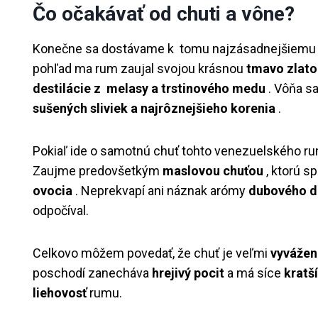
Čo očakávať od chuti a vône?
Konečne sa dostávame k tomu najzásadnejšiemu
pohľad ma rum zaujal svojou krásnou
tmavo zlato
destilácie z
melasy a trstinového medu
. Vôňa s
sušených sliviek a najrôznejšieho korenia
.
Pokiaľ ide o samotnú chuť tohto venezuelského r
Zaujme predovšetkým
maslovou chuťou
, ktorú s
ovocia
. Neprekvapí ani náznak arómy
dubového d
odpočíval.
Celkovo môžem povedať, že chuť je veľmi
vyvážená
poschodí zanecháva
hrejivý pocit
a má síce
kratší
liehovosť
rumu.