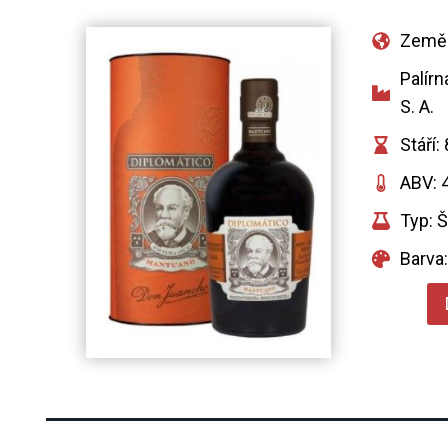
Země:
Palírn
S. A.
Stáří: 
ABV: 
Typ: 
Barva