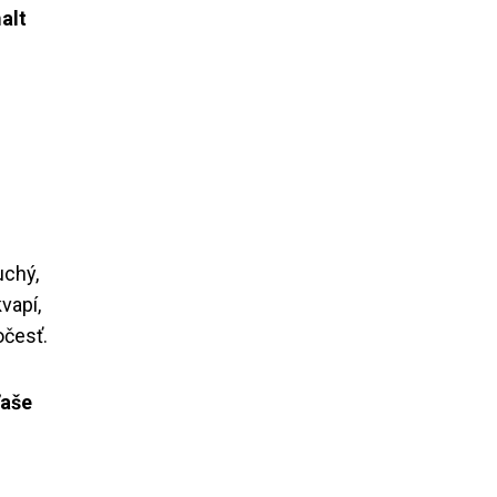
alt
uchý,
vapí,
očesť.
ľaše