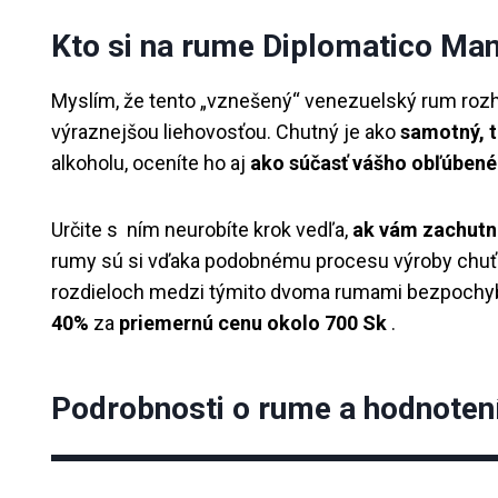
Kto si na rume Diplomatico Man
Myslím, že tento „vznešený“ venezuelský rum roz
výraznejšou liehovosťou. Chutný je ako
samotný, t
alkoholu, oceníte ho aj
ako súčasť vášho obľúben
Určite s ním neurobíte krok vedľa,
ak vám zachutn
rumy sú si vďaka podobnému procesu výroby chuťov
rozdieloch medzi týmito dvoma rumami bezpochyb
40%
za
priemernú cenu okolo 700 Sk
.
Podrobnosti o rume a hodnoten