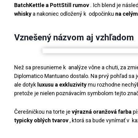
BatchKettle a PottStill rumov
. Ich blend je násl
whisky
a nakoniec odložený k odpočinku
na celý
Vznešený názvom aj vzhľadom
Než sa presunieme k analýze vône a chuti, za zmie
Diplomatico Mantuano dostalo. Na prvý pohľad sa 
ale dotyk
luxusu a exkluzivity
mu rozhodne nechýba
pretože je nielen poznávacím symbolom tejto znač
Čerešničkou na torte je
výrazná oranžová farba
pí
typicky oblých tvarov
, ktorá sa bude vynímať v 