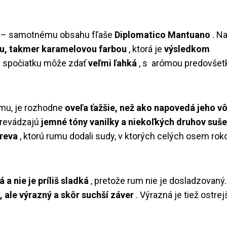
 – samotnému obsahu fľaše
Diplomatico Mantuano
. Na
u, takmer karamelovou farbou
, ktorá je
výsledkom
a spočiatku môže zdať
veľmi ľahká
, s arómou predovše
umu, je rozhodne
oveľa ťažšie, než ako napovedá jeho v
prevádzajú
jemné tóny vanilky a niekoľkých druhov suš
reva
, ktorú rumu dodali sudy, v ktorých celých osem rok
 a nie je príliš sladká
, pretože rum nie je dosladzovaný
, ale výrazný a skôr suchší záver
. Výrazná je tiež ostrej