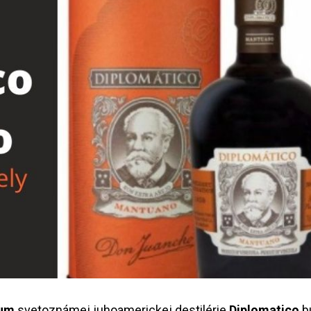
rum
svetoznámej juhoamerickej destilérie
Diplomatico
b