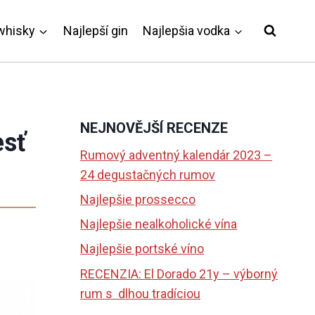
whisky
Najlepší gin
Najlepšia vodka
NEJNOVĚJŠÍ RECENZE
esť
Rumový adventný kalendár 2023 –
24 degustačných rumov
Najlepšie prossecco
Najlepšie nealkoholické vína
Najlepšie portské víno
RECENZIA: El Dorado 21y – výborný
rum s dlhou tradíciou